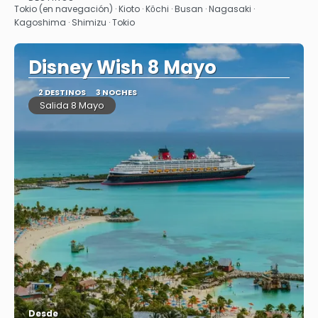
Ver
Tokio (en navegación) · Kioto · Kōchi · Busan · Nagasaki ·
Kagoshima · Shimizu · Tokio
Disney Wish 8 Mayo
2 DESTINOS
3 NOCHES
Salida 8 Mayo
Desde