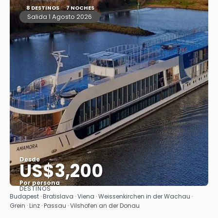
8 DESTINOS
7 NOCHES
Salida 1 Agosto 2026
Desde
US$3,200
Por persona
DESTINOS
Ver
Budapest · Bratislava · Viena · Weissenkirchen in der Wachau ·
Grein · Linz · Passau · Vilshofen an der Donau