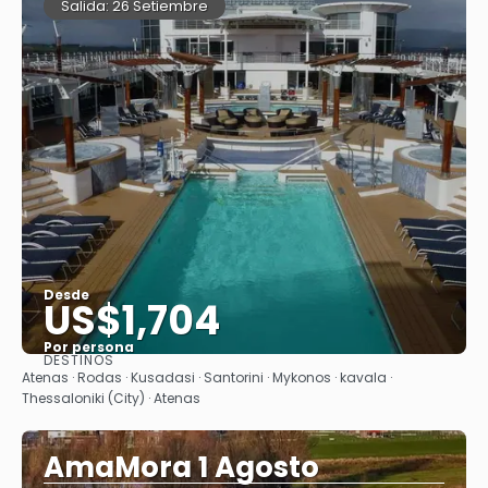
Salida: 26 Setiembre
Desde
US$1,704
Por persona
DESTINOS
Ver
Atenas · Rodas · Kusadasi · Santorini · Mykonos · kavala ·
Thessaloniki (City) · Atenas
AmaMora 1 Agosto