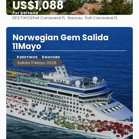
US$1,088
Por persona
DESTINOS
Port Canaveral FL · Nassau · Port Canaveral FL
Ver
Norwegian Gem Salida
11Mayo
5 DESTINOS
6 NOCHES
Salida 11 Mayo 2026