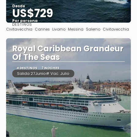
Desde
US$729
Por persona
DESTINOS
Ver
Civitavecchia · Cannes · Livorno · Messina · Salerno · Civitavecchia
Royal Caribbean Grandeur
Of The Seas
4 DESTINOS
7 NOCHES
Salida 27Junio# Vac. Julio