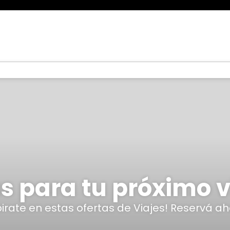
s para tu próximo v
pirate en estas ofertas de Viajes! Reservá ah