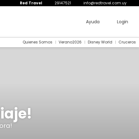
Red Travel
29147521
info@redtravel.com.uy
Ayuda
Login
Quienes Somos
Verano2026
Disney World
Cruceros
iaje!
ora!