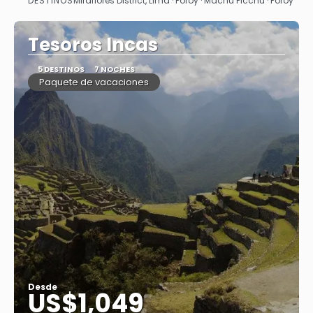
DESTINOS
Miraflores District, Lima · Poroy · Machu Picchu · Poroy
Ver
Tesoros Incas
5 DESTINOS
7 NOCHES
Paquete de vacaciones
Desde
US$1,049