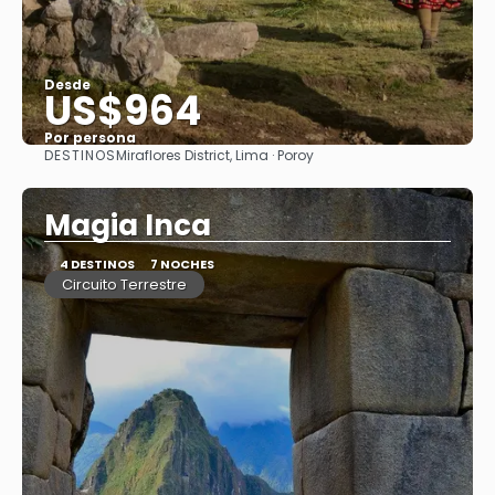
Desde
US$964
Por persona
DESTINOS
Miraflores District, Lima · Poroy
Ver
Magia Inca
4 DESTINOS
7 NOCHES
Circuito Terrestre