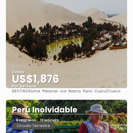
Desde
US$1,876
Por persona
DESTINOS
Lima · Paracas · ica · Nasca · Puno · Cuzco/Cusco
Ver
Perú Inolvidable
6 DESTINOS
12 NOCHES
Circuito Terrestre