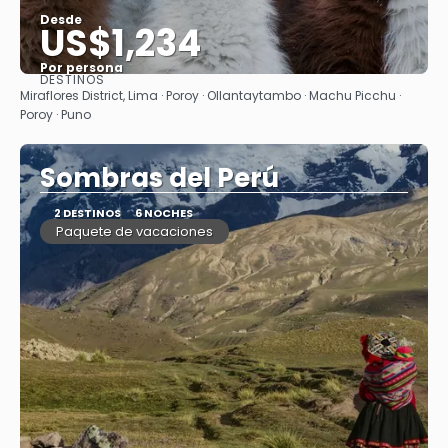
Desde
US$1,234
Por persona
DESTINOS
Ver
Miraflores District, Lima · Poroy · Ollantaytambo · Machu Picchu ·
Poroy · Puno
Sombras del Perú
2 DESTINOS
6 NOCHES
Paquete de vacaciones