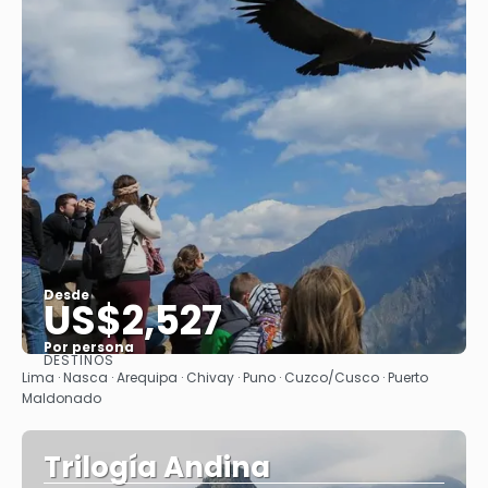
Desde
US$2,527
Por persona
DESTINOS
Ver
Lima · Nasca · Arequipa · Chivay · Puno · Cuzco/Cusco · Puerto
Maldonado
Trilogía Andina