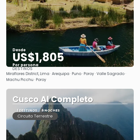
Desde
US$1,805
Por persona
DESTINOS
Ver
Miraflores District, Lima · Arequipa · Puno · Poroy · Valle Sagrado ·
Machu Picchu · Poroy
Cusco Al Completo
1 DESTINOS
6 NOCHES
Circuito Terrestre