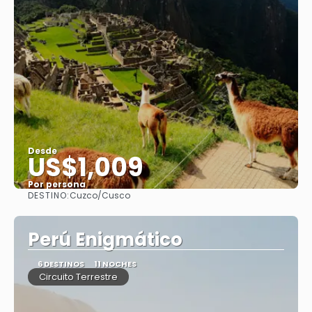
Desde
US$1,009
Por persona
DESTINO:
Cuzco/Cusco
Ver
Perú Enigmático
6 DESTINOS
11 NOCHES
Circuito Terrestre