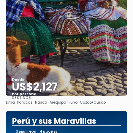
Desde
US$2,127
Por persona
DESTINOS
Ver
Lima · Paracas · Nasca · Arequipa · Puno · Cuzco/Cusco
Perú y sus Maravillas
3 DESTINOS
6 NOCHES