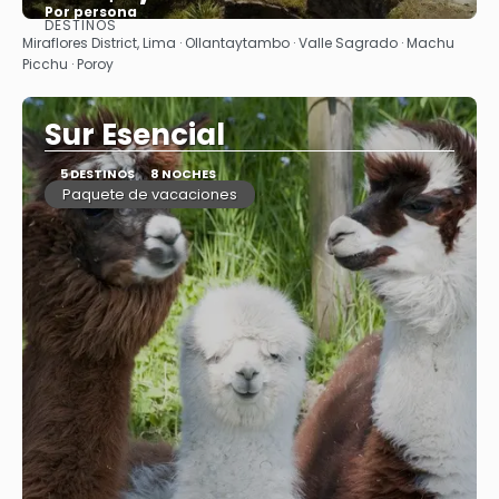
Por persona
DESTINOS
Ver
Miraflores District, Lima · Ollantaytambo · Valle Sagrado · Machu
Picchu · Poroy
Sur Esencial
5 DESTINOS
8 NOCHES
Paquete de vacaciones