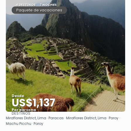
4 DESTINOS
7 NOCHES
Paquete de vacaciones
Desde
US$1,137
Por persona
DESTINOS
Ver
Miraflores District, Lima · Paracas · Miraflores District, Lima · Poroy ·
Machu Picchu · Poroy