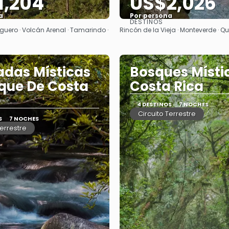
1,204
US$2,026
a
Por persona
DESTINOS
Ver
Ver
guero · Volcán Arenal · Tamarindo ·
Rincón de la Vieja · Monteverde · Qu
das Místicas
Bosques Místi
que De Costa
Costa Rica
4 DESTINOS
7 NOCHES
Circuito Terrestre
S
7 NOCHES
Terrestre