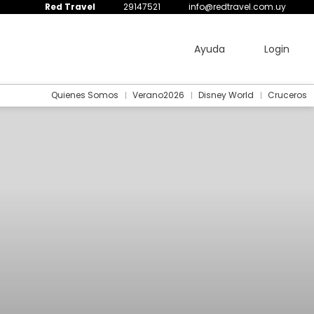
Red Travel
29147521
info@redtravel.com.uy
Ayuda
Login
Quienes Somos
Verano2026
Disney World
Cruceros