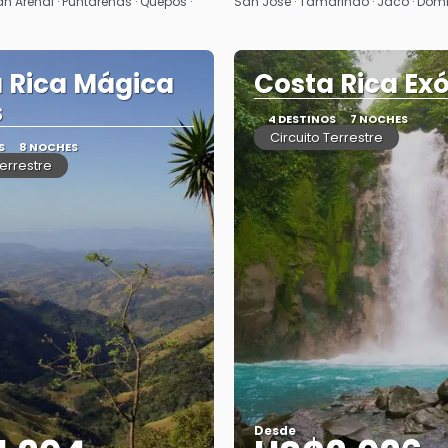
Ver
Ver
n Arenal · Puntarenas · Quepos ·
San José · Tamarindo · Jacó · Domi
 Rica Mágica
Costa Rica Exó
s
4 DESTINOS
7 NOCHES
Circuito Terrestre
S
8 NOCHES
Terrestre
Desde