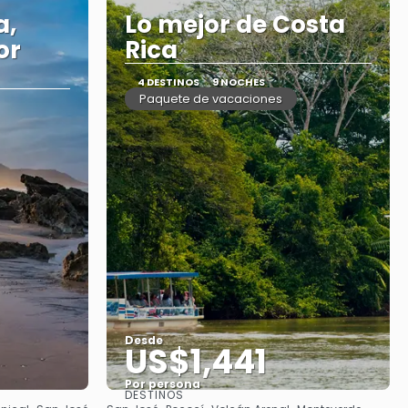
a,
Lo mejor de Costa
or
Rica
4 DESTINOS
9 NOCHES
Paquete de vacaciones
Desde
US$1,441
Por persona
DESTINOS