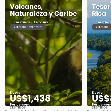
Volcanes,
Tesor
Naturaleza y Caribe
Rica
4 DESTINOS
8 NOCHES
4 DESTINO
Circuito Terrestre
Circuito 
Desde
Desde
US$1,438
US$
Por persona
Por person
DESTINOS
DESTINOS