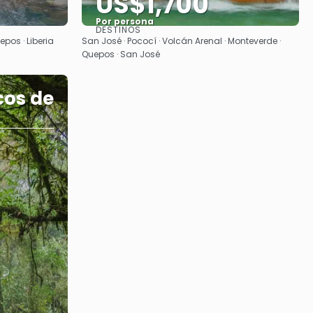
US$1,700
Por persona
DESTINOS
Ver
epos · Liberia
San José · Pococí · Volcán Arenal · Monteverde ·
Quepos · San José
cos de