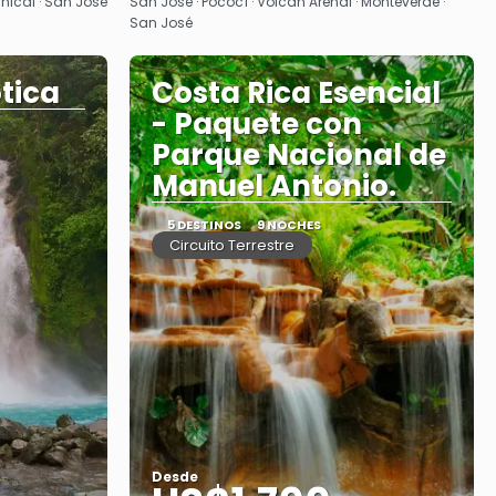
Ver
nical · San José
San José · Pococí · Volcán Arenal · Monteverde ·
San José
tica
Costa Rica Esencial
- Paquete con
Parque Nacional de
Manuel Antonio.
5 DESTINOS
9 NOCHES
Circuito Terrestre
Desde