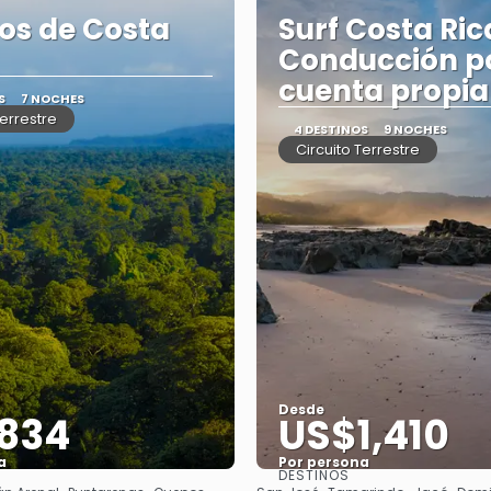
os de Costa
Surf Costa Ric
Conducción p
cuenta propia
S
7 NOCHES
Terrestre
4 DESTINOS
9 NOCHES
Circuito Terrestre
Desde
834
US$1,410
a
Por persona
DESTINOS