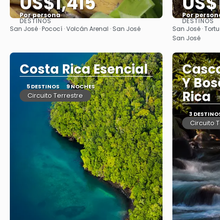
US$1,415
US$
Por persona
Por person
DESTINOS
DESTINOS
Ver
San José · Pococí · Volcán Arenal · San José
San José · Tortu
San José
Costa Rica Esencial
Casca
Y Bos
5 DESTINOS
9 NOCHES
Rica
Circuito Terrestre
3 DESTINO
Circuito 