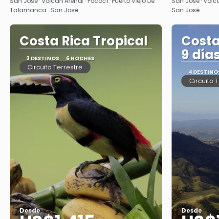
Ver
San José · Volcán Arenal · Pococí · Puerto Viejo De
San José · Volcá
Talamanca · San José
San José
Costa Rica Tropical
Costa
9 día
3 DESTINOS
6 NOCHES
Circuito Terrestre
4 DESTINO
Circuito 
Desde
Desde