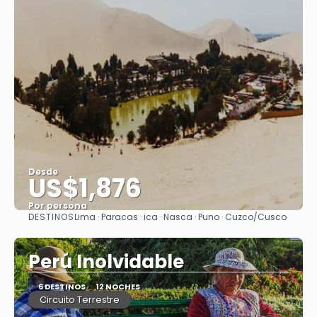
Desde
US$1,876
Por persona
DESTINOS
Lima · Paracas · ica · Nasca · Puno · Cuzco/Cusco
Ver
Perú Inolvidable
6 DESTINOS
12 NOCHES
Circuito Terrestre