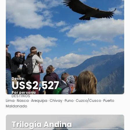
Desde
US$2,527
Por persona
DESTINOS
Ver
Lima · Nasca · Arequipa · Chivay · Puno · Cuzco/Cusco · Puerto
Maldonado
Trilogía Andina