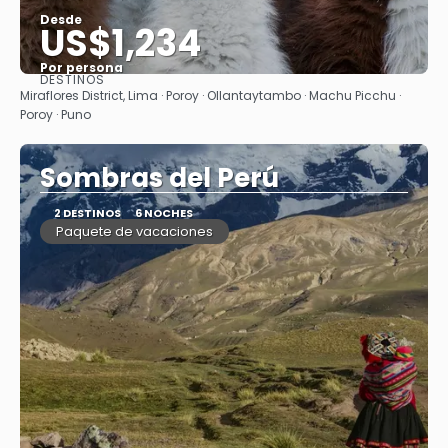
Desde
US$1,234
Por persona
DESTINOS
Ver
Miraflores District, Lima · Poroy · Ollantaytambo · Machu Picchu ·
Poroy · Puno
Sombras del Perú
2 DESTINOS
6 NOCHES
Paquete de vacaciones