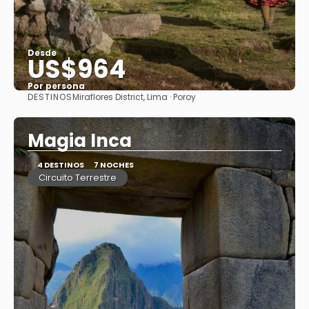
Desde
US$964
Por persona
DESTINOS
Miraflores District, Lima · Poroy
Ver
Magia Inca
4 DESTINOS
7 NOCHES
Circuito Terrestre