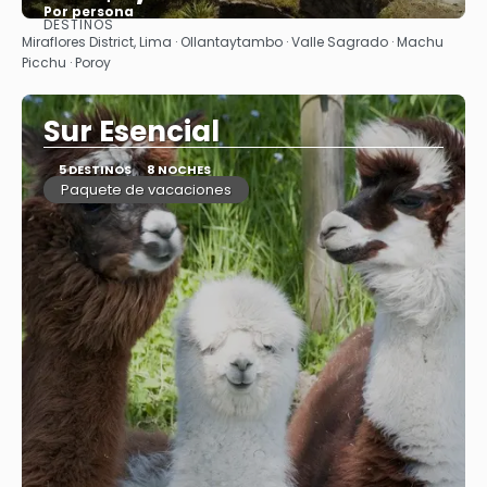
Por persona
DESTINOS
Ver
Miraflores District, Lima · Ollantaytambo · Valle Sagrado · Machu
Picchu · Poroy
Sur Esencial
5 DESTINOS
8 NOCHES
Paquete de vacaciones