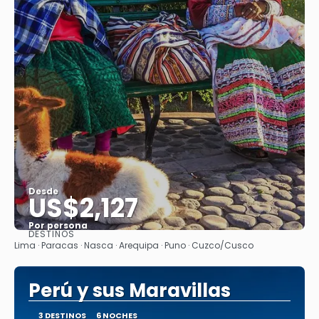
Desde
US$2,127
Por persona
DESTINOS
Ver
Lima · Paracas · Nasca · Arequipa · Puno · Cuzco/Cusco
Perú y sus Maravillas
3 DESTINOS
6 NOCHES