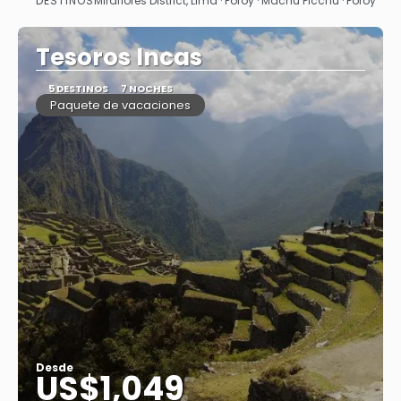
DESTINOS
Miraflores District, Lima · Poroy · Machu Picchu · Poroy
Ver
Tesoros Incas
5 DESTINOS
7 NOCHES
Paquete de vacaciones
Desde
US$1,049