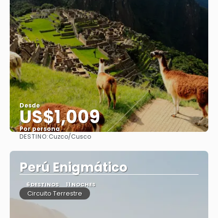
Desde
US$1,009
Por persona
DESTINO:
Cuzco/Cusco
Ver
Perú Enigmático
6 DESTINOS
11 NOCHES
Circuito Terrestre