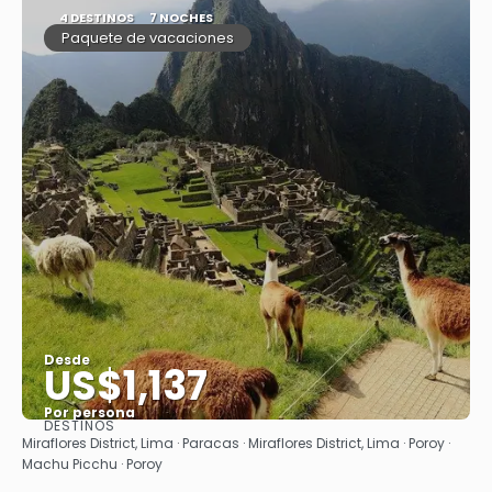
4 DESTINOS
7 NOCHES
Paquete de vacaciones
Desde
US$1,137
Por persona
DESTINOS
Ver
Miraflores District, Lima · Paracas · Miraflores District, Lima · Poroy ·
Machu Picchu · Poroy