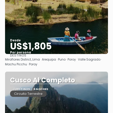
Desde
US$1,805
Por persona
DESTINOS
Ver
Miraflores District, Lima · Arequipa · Puno · Poroy · Valle Sagrado ·
Machu Picchu · Poroy
Cusco Al Completo
1 DESTINOS
6 NOCHES
Circuito Terrestre