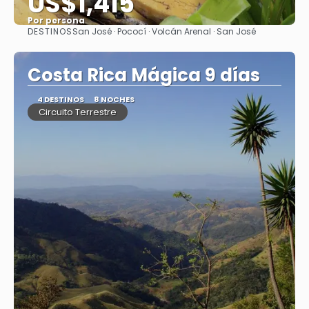
US$1,415
Por persona
DESTINOS
San José · Pococí · Volcán Arenal · San José
Ver
Costa Rica Mágica 9 días
4 DESTINOS
8 NOCHES
Circuito Terrestre