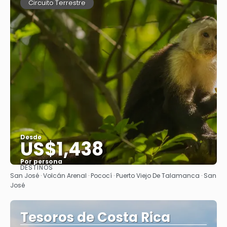
Circuito Terrestre
Desde
US$1,438
Por persona
DESTINOS
Ver
San José · Volcán Arenal · Pococí · Puerto Viejo De Talamanca · San
José
Tesoros de Costa Rica