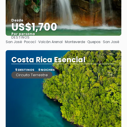
Desde
US$1,700
Por persona
DESTINOS
Ver
San José · Pococí · Volcán Arenal · Monteverde · Quepos · San José
Costa Rica Esencial
5 DESTINOS
9 NOCHES
Circuito Terrestre