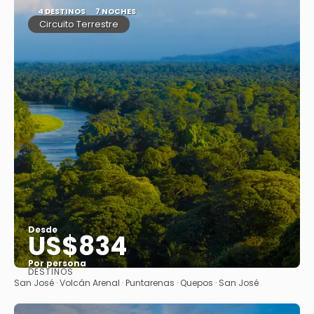
4 DESTINOS
7 NOCHES
Circuito Terrestre
Desde
US$834
Por persona
DESTINOS
Ver
San José · Volcán Arenal · Puntarenas · Quepos · San José