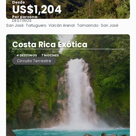
Desde
US$1,204
Por persona
DESTINOS
Ver
San José · Tortuguero · Volcán Arenal · Tamarindo · San José
Costa Rica Exótica
4 DESTINOS
7 NOCHES
Circuito Terrestre