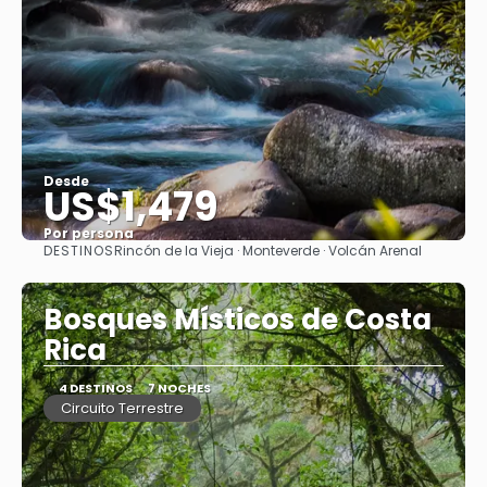
Desde
US$1,479
Por persona
DESTINOS
Rincón de la Vieja · Monteverde · Volcán Arenal
Ver
Bosques Místicos de Costa
Rica
4 DESTINOS
7 NOCHES
Circuito Terrestre