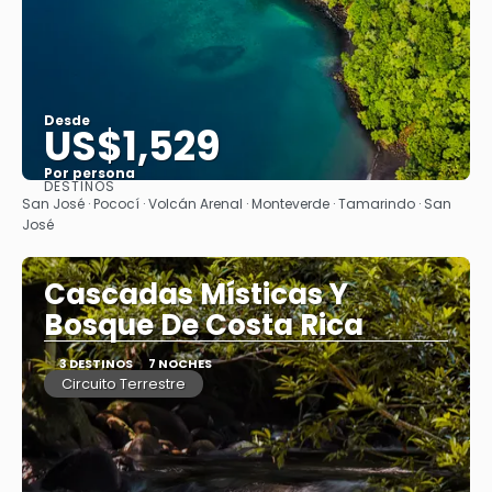
Desde
US$1,529
Por persona
DESTINOS
Ver
San José · Pococí · Volcán Arenal · Monteverde · Tamarindo · San
José
Cascadas Místicas Y
Bosque De Costa Rica
3 DESTINOS
7 NOCHES
Circuito Terrestre