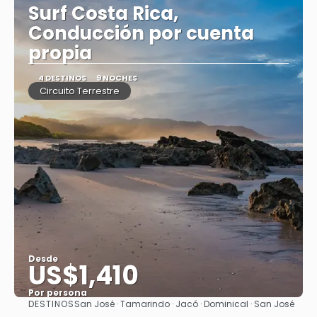
Surf Costa Rica,
Conducción por cuenta
propia
4 DESTINOS
9 NOCHES
Circuito Terrestre
Desde
US$1,410
Por persona
DESTINOS
San José · Tamarindo · Jacó · Dominical · San José
Ver