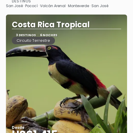
DESTINOS
Ver
San José · Pococí · Volcán Arenal · Monteverde · San José
Costa Rica Tropical
3 DESTINOS
6 NOCHES
Circuito Terrestre
Desde