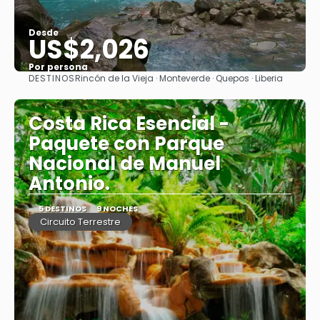
Desde
US$2,026
Por persona
DESTINOS
Rincón de la Vieja · Monteverde · Quepos · Liberia
Ver
Costa Rica Esencial -
Paquete con Parque
Nacional de Manuel
Antonio.
5 DESTINOS
9 NOCHES
Circuito Terrestre