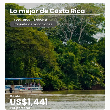
Lo mejor de Costa Rica
4 DESTINOS
9 NOCHES
Paquete de vacaciones
Desde
US$1,441
Por persona