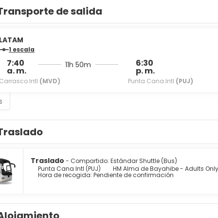
Transporte de salida
LATAM
1 escala
7:40
6:30
11h 50m
a. m.
p. m.
Carrasco Intl
(MVD)
Punta Cana Intl
(PUJ)
s
Traslado
Traslado
- Compartido: Estándar Shuttle (Bus)
Punta Cana Intl (PUJ)
HM Alma de Bayahibe - Adults Only -
Hora de recogida: Pendiente de confirmación
Alojamiento