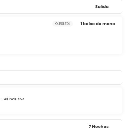
Salida
1 bolso de mano
OLESLZ0L
 All Inclusive
7 Noches