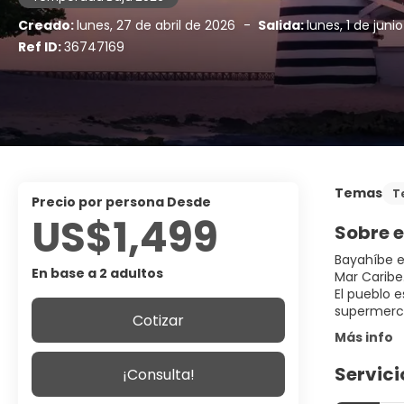
Creado:
lunes, 27 de abril de 2026
-
Salida:
lunes, 1 de juni
Ref ID:
36747169
Temas
T
precio por persona Desde
US$1,499
Sobre e
Bayahíbe e
En base a 2 adultos
Mar Caribe
El pueblo 
supermerca
Cotizar
Más info
Servici
¡Consulta!