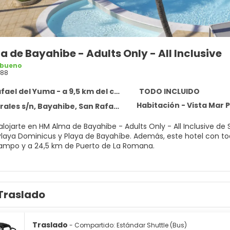
 de Bayahibe - Adults Only - All Inclusive
 bueno
588
ael del Yuma - a 9,5 km del centro
TODO INCLUIDO
Habitación - Vista Mar P
es s/n, Bayahibe, San Rafael del Yuma 23000
 alojarte en HM Alma de Bayahibe - Adults Only - All Inclusive d
aya de Bayahíbe. Además, este hotel con todo incluido se encuentra a 24,2 km de Puerto deportivo de
ampo y a 24,5 km de Puerto de La Romana.
n una de las 5 piscinas al aire libre o disfruta de las demás in
 además conexión a Internet wifi gratis y servicios de conserjería
 transporte gratuito.
Traslado
e una agradable estancia en una de las 292 habitaciones con tel
on los tuyos. Además, podrás disfrutar de canales por cable. El 
 secadores de pelo. Entre las comodidades, se incluyen caja fuer
Traslado
- Compartido: Estándar Shuttle (Bus)