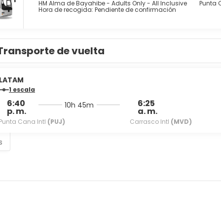
sponible todos los días.
HM Alma de Bayahibe - Adults Only - All Inclusive
Punta C
Hora de recogida: Pendiente de confirmación
ambre, pasa por uno de los 3 restaurantes de este hotel. Apaga t
 ofrece un desayuno bufé gratuito todos los días de 07:30 a 10:3
Transporte de vuelta
torería, un servicio de recepción las 24 horas y atención multil
sponible.
LATAM
1 escala
6:40
6:25
10h 45m
p. m.
a. m.
Punta Cana Intl
(PUJ)
Carrasco Intl
(MVD)
s