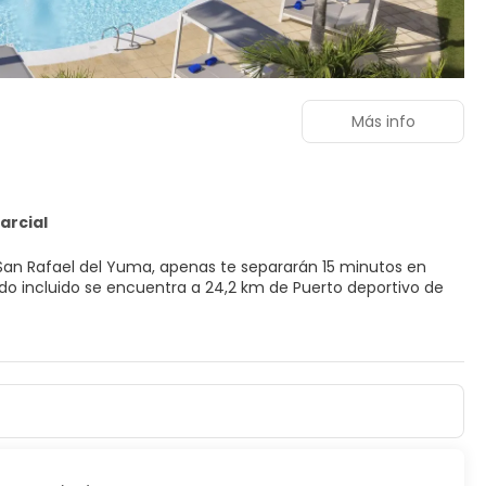
Más info
arcial
e San Rafael del Yuma, apenas te separarán 15 minutos en
stalaciones recreativas, como un gimnasio, entre otras.
. Estarás en la playa en un abrir y cerrar de ojos gracias al
evisión de plasma. La conexión wifi gratis te mantendrá en
baño privado está provisto de artículos de higiene personal
te (cabe un portátil) y escritorio, además de un servicio de