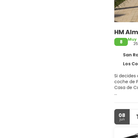
HM Alma
Muy
8
2
San Raf
Los Coral
Si decides
coche de Playa Dominicus y Pl
Casa de C
Sumérgete e
Encontrarás
servicio de
08
jun
Disfruta d
contacto c
gratuitos y