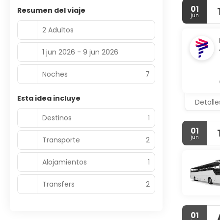
01
Resumen del viaje
jun
2 Adultos
1 jun 2026 - 9 jun 2026
Noches
7
Esta idea incluye
Detalle
Destinos
1
01
jun
Transporte
2
Alojamientos
1
Transfers
2
01