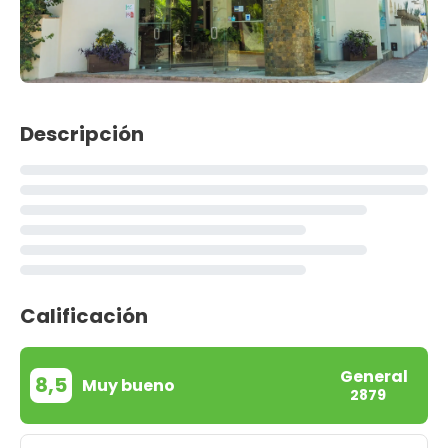
Descripción
Calificación
General
8,5
Muy bueno
2879